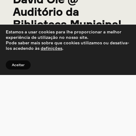
Auditório da
Biblioteca Municipal
Estamos a usar cookies para lhe proporcionar a melhor
de Castro Marim
experiência de utilização no nosso site.
Pode saber mais sobre que cookies utilizamos ou desativa-
los acedendo às
definições
.
13/05/2023
@
9:30 pm
Auditório da Biblioteca Municipal de Castro
Aceitar
Marim
R. 25 de Abril, 8950-122 Castro Marim