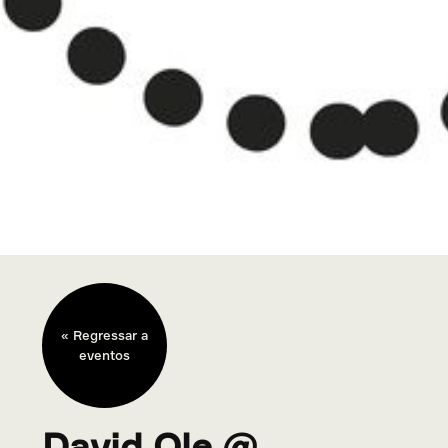
« Regressar a
eventos
David Ole @