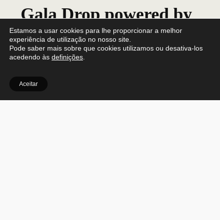
Gala Drop powered by
Mystic Fyah Sound
Estamos a usar cookies para lhe proporcionar a melhor
experiência de utilização no nosso site.
Pode saber mais sobre que cookies utilizamos ou desativa-los
System
acedendo às
definições
.
17/06/2022
@
6:00 pm
Aceitar
Revelim de Sto. António
R. de Santo António 58, 8950-137 Castro Marim
Partilhar