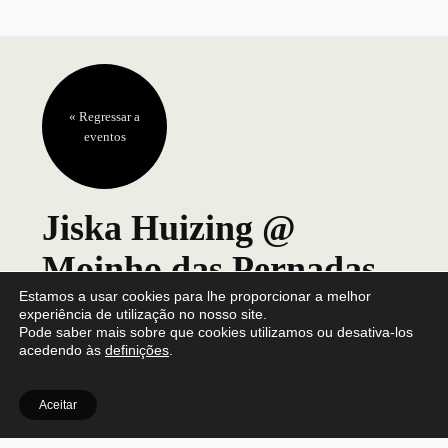
« Regressar a
eventos
Jiska Huizing @
Moinho das Pernadas
Estamos a usar cookies para lhe proporcionar a melhor
experiência de utilização no nosso site.
22/04/2023
@
3:00 pm
Pode saber mais sobre que cookies utilizamos ou desativa-los
acedendo às
definições
.
Moinho das Pernadas
Aceitar